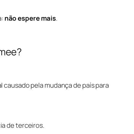
a:
não espere mais
.
mmee?
nal causado pela mudança de país para
ia de terceiros.