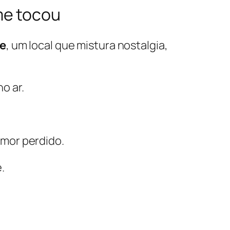
me tocou
e
, um local que mistura nostalgia,
o ar.
mor perdido.
.