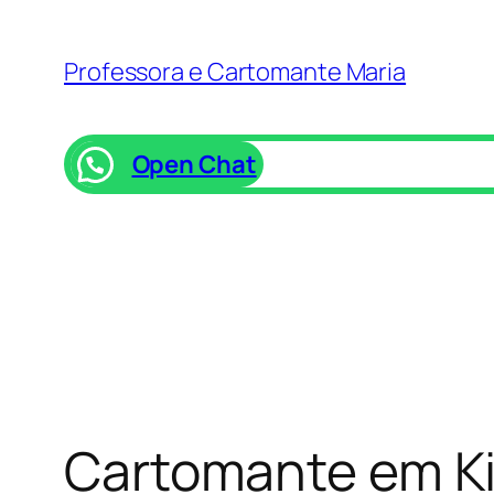
Pular
para
Professora e Cartomante Maria
o
conteúdo
Open Chat
Cartomante em K