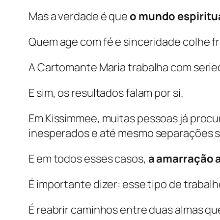
Mas a verdade é que
o mundo espiritua
Quem age com fé e sinceridade colhe fr
A Cartomante Maria trabalha com serieda
E sim, os resultados falam por si.
Em Kissimmee, muitas pessoas já procu
inesperados e até mesmo separações s
E em todos esses casos,
a amarração 
É importante dizer: esse tipo de trabal
É reabrir caminhos entre duas almas qu