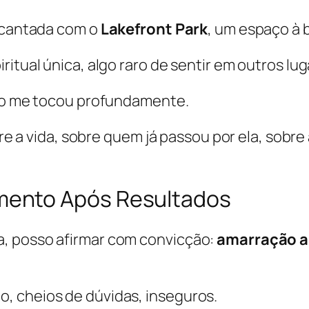
encantada com o
Lakefront Park
, um espaço à 
itual única, algo raro de sentir em outros lug
ago me tocou profundamente.
obre a vida, sobre quem já passou por ela, sob
ento Após Resultados
, posso afirmar com convicção:
amarração 
, cheios de dúvidas, inseguros.