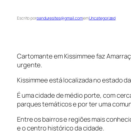
Escrito por
panduresites@gmail.com
em
Uncategorized
Cartomante em Kissimmee faz Amarraçã
urgente.
Kissimmee está localizada no estado da 
É uma cidade de médio porte, com cerca
parques temáticos e por ter uma comuni
Entre os bairros e regiões mais conhec
e o centro histórico da cidade.