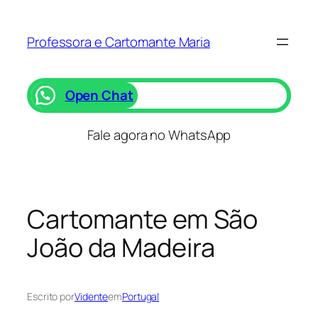
Pular
para
Professora e Cartomante Maria
o
conteúdo
Open Chat
Fale agora no WhatsApp
Cartomante em São
João da Madeira
Escrito por
Vidente
em
Portugal